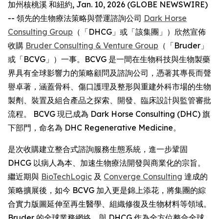
加州核桃溪 和紐約, Jan. 10, 2026 (GLOBE NEWSWIRE)
-- 領先的生物療法策略與營運諮詢公司
Dark Horse
Consulting Group
（「DHCG」或「該集團」）欣然宣佈
收購
Bruder Consulting & Venture Group
（「Bruder」
或「BCVG」）一事。BCVG 是一間在生物科技與生物製藥
界具有全球影響力的策略顧問及諮詢公司，憑著其專長而聲
譽卓著，涵蓋骨科、傷口護理及整形與重建外科市場的生物
製劑、裝置及組合產品之探索、開發、臨床設計與監管審批
流程。 BCVG 現已成為 Dark Horse Consulting (DHC) 旗
下部門，命名為 DHC Regenerative Medicine。
是次收購建立整合式諮詢服務生態系統，進一步鞏固
DHCG 以病人為本、加速生物療法開發與商業化的宗旨。
繼近期與
BioTechLogic
及
Converge Consulting
達成的
策略擴展後，如今 BCVG 加入更是錦上添花，將集團的綜
合實力版圖延伸至再生醫學、組織修復及生物材料等領域。
Bruder 的全球業務網絡，與 DHCG 作為全方位整合全球