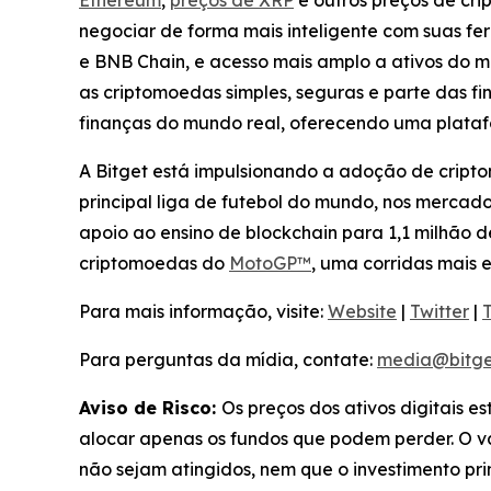
Ethereum
,
preços de XRP
e outros preços de cr
negociar de forma mais inteligente com suas fe
e BNB Chain, e acesso mais amplo a ativos do m
as criptomoedas simples, seguras e parte das fi
finanças do mundo real, oferecendo uma plata
A Bitget está impulsionando a adoção de cript
principal liga de futebol do mundo, nos mercad
apoio ao ensino de blockchain para 1,1 milhão d
criptomoedas do
MotoGP™
, uma corridas mais
Para mais informação, visite:
Website
|
Twitter
|
Para perguntas da mídia, contate:
media@bitge
Aviso de Risco:
Os preços dos ativos digitais e
alocar apenas os fundos que podem perder. O val
não sejam atingidos, nem que o investimento pr