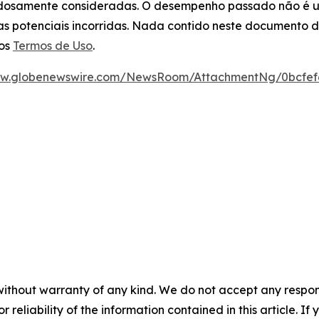
adosamente consideradas. O desempenho passado não é um 
das potenciais incorridas. Nada contido neste documento
sos
Termos de Uso
.
ww.globenewswire.com/NewsRoom/AttachmentNg/0bcfef6
without warranty of any kind. We do not accept any responsib
r reliability of the information contained in this article. I