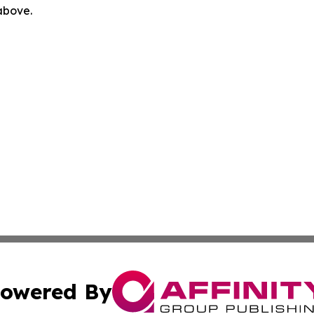
 above.
owered By