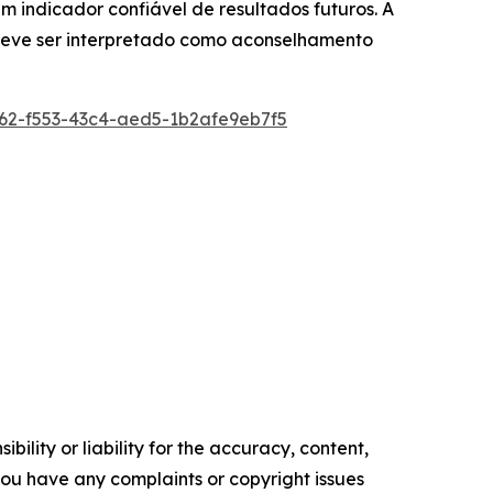
indicador confiável de resultados futuros. A
 deve ser interpretado como aconselhamento
2-f553-43c4-aed5-1b2afe9eb7f5
ility or liability for the accuracy, content,
f you have any complaints or copyright issues