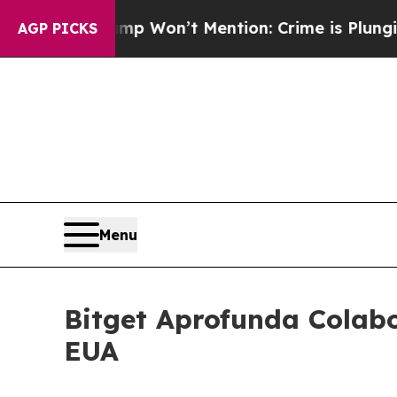
Trump Won’t Mention: Crime is Plunging, but he
AGP PICKS
Menu
Bitget Aprofunda Colab
EUA