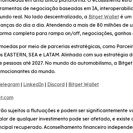
iptomoedas em uma única plataforma. O ecossistema está
rramentas de negociação baseadas em IA, interoperabilid
undo real. No lado descentralizado, a
Bitget Wallet
é um 
nanças do dia a dia. Atendendo a mais de 80 milhões de us
forma completa para rampa on/off, negociações, ganhos
omoedas por meio de parcerias estratégicas, como Parcei
os EASTERN, SEA e LATAM. Alinhada com sua estratégia de
e pessoas até 2027. No mundo do automobilismo, a Bitget 
 emocionantes do mundo.
Telegram
|
LinkedIn
|
Discord
|
Bitget Wallet
t.com
stão sujeitos a flutuações e podem ser significantemente v
or de qualquer investimento pode ser afetado, e existe a 
incipal recuperado. Aconselhamento financeiro independen