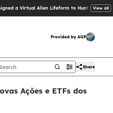
irtual Alien Lifeform to Hunt for Extraterrestrial
View all
Provided by AGP
Share
ovas Ações e ETFs dos