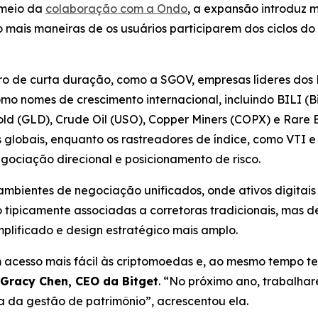
 meio da
colaboração com a Ondo
, a expansão introduz 
o mais maneiras de os usuários participarem dos ciclos d
o de curta duração, como a SGOV, empresas líderes dos E
 nomes de crescimento internacional, incluindo BILI (Bil
ld (GLD), Crude Oil (USO), Copper Miners (COPX) e Rare
 globais, enquanto os rastreadores de índice, como VTI 
gociação direcional e posicionamento de risco.
mbientes de negociação unificados, onde ativos digitais 
 tipicamente associadas a corretoras tradicionais, mas 
plificado e design estratégico mais amplo.
 acesso mais fácil às criptomoedas e, ao mesmo tempo ter 
Gracy Chen, CEO da Bitget
. “No próximo ano, trabalha
na da gestão de patrimônio”, acrescentou ela.